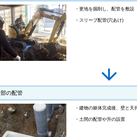
・更地を掘削し、配管を敷設
・スリーブ配管(穴あけ)
内部の配管
・建物の躯体完成後、壁と天
・土間の配管や升の設置