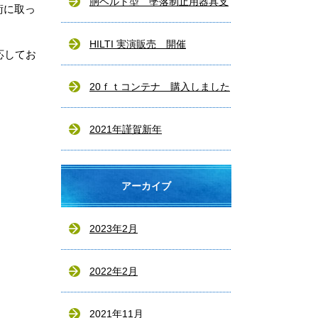
ビス〕検討中
胴ベルト型 墜落制止用器具支
術に取っ
給できました
HILTI 実演販売 開催
応してお
20ｆｔコンテナ 購入しました
2021年謹賀新年
アーカイブ
2023年2月
2022年2月
2021年11月